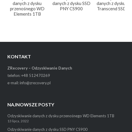
danych z dysku
danych z dysku SSD
danych z dysku S
przenośnego WD
PNY CS900
Transcend SSD2
Elements 1TB
KONTAKT
ZRecovery – Odzyskiwanie Danych
telefon: +48 512470269
e-mail: info@zrecovery.pl
NAJNOWSZE POSTY
Odzyskiwanie danych z dysku przenośnego WD Elements 1TB
13 lipca, 2022
Odzyskiwanie danych z dysku SSD PNY CS900