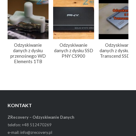
Odzyskiwanie
Odzyskiwanie
Odzyskiwanie
danych z dysku
danych z dysku SSD
danych z dysku S
przenośnego WD
PNY CS900
Transcend SSD2
Elements 1TB
KONTAKT
ZRecovery – Odzyskiwanie Danych
telefon: +48 512470269
e-mail: info@zrecovery.pl