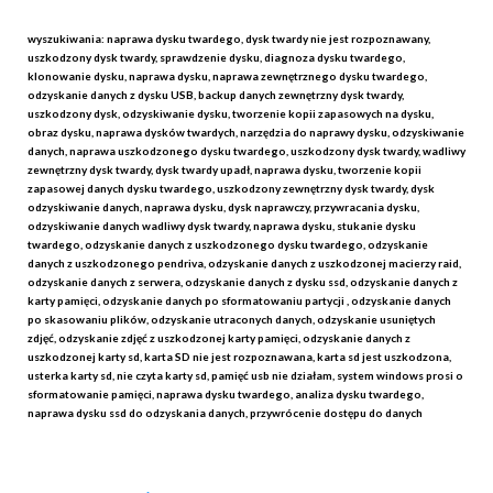
wyszukiwania: naprawa dysku twardego, dysk twardy nie jest rozpoznawany,
uszkodzony dysk twardy, sprawdzenie dysku, diagnoza dysku twardego,
klonowanie dysku, naprawa dysku, naprawa zewnętrznego dysku twardego,
odzyskanie danych z dysku USB, backup danych zewnętrzny dysk twardy,
uszkodzony dysk, odzyskiwanie dysku, tworzenie kopii zapasowych na dysku,
obraz dysku, naprawa dysków twardych, narzędzia do naprawy dysku, odzyskiwanie
danych, naprawa uszkodzonego dysku twardego, uszkodzony dysk twardy, wadliwy
zewnętrzny dysk twardy, dysk twardy upadł, naprawa dysku, tworzenie kopii
zapasowej danych dysku twardego, uszkodzony zewnętrzny dysk twardy, dysk
odzyskiwanie danych, naprawa dysku, dysk naprawczy, przywracania dysku,
odzyskiwanie danych wadliwy dysk twardy, naprawa dysku, stukanie dysku
twardego, odzyskanie danych z uszkodzonego dysku twardego, odzyskanie
danych z uszkodzonego pendriva, odzyskanie danych z uszkodzonej macierzy raid,
odzyskanie danych z serwera, odzyskanie danych z dysku ssd, odzyskanie danych z
karty pamięci, odzyskanie danych po sformatowaniu partycji , odzyskanie danych
po skasowaniu plików, odzyskanie utraconych danych, odzyskanie usuniętych
zdjęć, odzyskanie zdjęć z uszkodzonej karty pamięci, odzyskanie danych z
uszkodzonej karty sd, karta SD nie jest rozpoznawana, karta sd jest uszkodzona,
usterka karty sd, nie czyta karty sd, pamięć usb nie działam, system windows prosi o
sformatowanie pamięci, naprawa dysku twardego, analiza dysku twardego,
naprawa dysku ssd do odzyskania danych, przywrócenie dostępu do danych