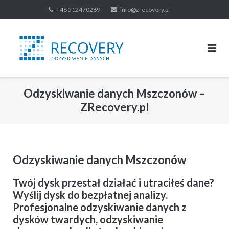
Skip
+48 512470269
info@zrecovery.pl
to
content
Odzyskiwanie danych Mszczonów –
ZRecovery.pl
Odzyskiwanie danych Mszczonów
Twój dysk przestał działać i utraciłeś dane?
Wyślij dysk do bezpłatnej analizy.
Profesjonalne odzyskiwanie danych z
dysków twardych, odzyskiwanie