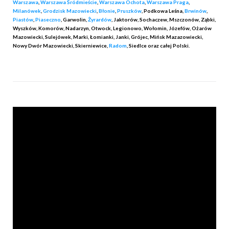
Warszawa
,
Warszawa Śródmieście
,
Warszawa Ochota
,
Warszawa Praga
,
Milanówek
,
Grodzisk Mazowiecki
,
Błonie
,
Pruszków
, Podkowa Leśna,
Brwinów
,
Piastów
,
Piaseczno
, Garwolin,
Żyrardów
, Jaktorów, Sochaczew, Mszczonów, Ząbki,
Wyszków, Komorów, Nadarzyn, Otwock, Legionowo, Wołomin, Józefów, Ożarów
Mazowiecki, Sulejówek, Marki, Łomianki, Janki, Grójec, Mińsk Mazazowiecki,
Nowy Dwór Mazowiecki, Skierniewice,
Radom
, Siedlce oraz całej Polski.