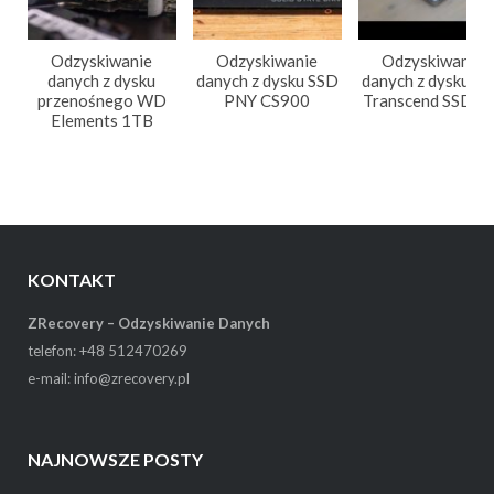
Odzyskiwanie
Odzyskiwanie
Odzyskiwanie
danych z dysku
danych z dysku SSD
danych z dysku S
przenośnego WD
PNY CS900
Transcend SSD2
Elements 1TB
KONTAKT
ZRecovery – Odzyskiwanie Danych
telefon: +48 512470269
e-mail: info@zrecovery.pl
NAJNOWSZE POSTY