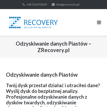
Skip
+48 512470269
info@zrecovery.pl
to
content
Odzyskiwanie danych Piastów –
ZRecovery.pl
Odzyskiwanie danych Piastów
Twój dysk przestał działać i utraciłeś dane?
Wyślij dysk do bezpłatnej analizy.
Profesjonalne odzyskiwanie danych z
dysków twardych, odzyskiwanie