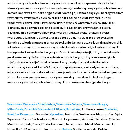
uszkodzony dysk, odzyskiwanie dysku, tworzenie kopii zapasowych na dysku,
obraz dysku, naprawa dysków twardych, narzędzia do naprawy dysku, odzyskiwanie
danych, naprawa uszkodzonego dysku twardego, uszkodzony dysk twardy, wadliwy
zewnętrzny dysk twardy, dysk twardy upadł, naprawa dysku, tworzenie kopii
zapasowej danych dysku twardego, uszkodzony zewnętrzny dysk twardy, dysk
odzyskiwanie danych, naprawa dysku, dysk naprawczy, przywracania dysku,
odzyskiwanie danych wadliwy dysk twardy, naprawa dysku, stukanie dysku
twardego, odzyskanie danych z uszkodzonego dysku twardego, odzyskanie
danych z uszkodzonego pendriva, odzyskanie danych z uszkodzonej macierzy raid,
odzyskanie danych z serwera, odzyskanie danych z dysku ssd, odzyskanie danych z
karty pamięci, odzyskanie danych po sformatowaniu partycji , odzyskanie danych
po skasowaniu plików, odzyskanie utraconych danych, odzyskanie usuniętych
zdjęć, odzyskanie zdjęć z uszkodzonej karty pamięci, odzyskanie danych z
uszkodzonej karty sd, karta SD nie jest rozpoznawana, karta sd jest uszkodzona,
usterka karty sd, nie czyta karty sd, pamięć usb nie działam, system windows prosi o
sformatowanie pamięci, naprawa dysku twardego, analiza dysku twardego,
naprawa dysku ssd do odzyskania danych, przywrócenie dostępu do danych
Warszawa
,
Warszawa Śródmieście
,
Warszawa Ochota
,
Warszawa Praga
,
Milanówek
,
Grodzisk Mazowiecki
,
Błonie
,
Pruszków
, Podkowa Leśna,
Brwinów
,
Piastów
,
Piaseczno
, Garwolin,
Żyrardów
, Jaktorów, Sochaczew, Mszczonów, Ząbki,
Wyszków, Komorów, Nadarzyn, Otwock, Legionowo, Wołomin, Józefów, Ożarów
Mazowiecki, Sulejówek, Marki, Łomianki, Janki, Grójec, Mińsk Mazazowiecki,
Nowy Dwór Mazowiecki, Skierniewice,
Radom
, Siedlce oraz całej Polski.